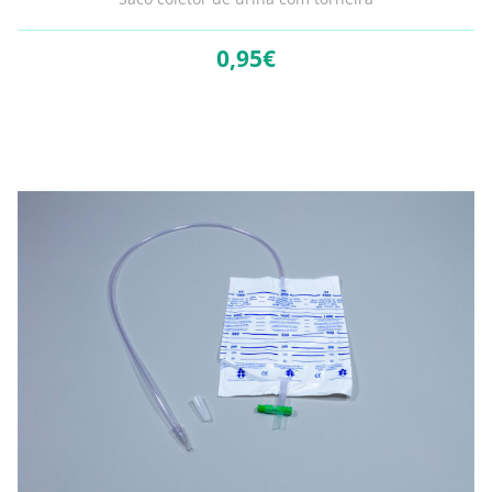
0,
95€