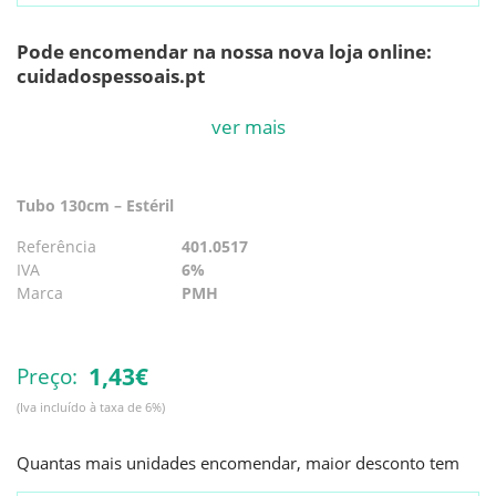
Pode encomendar na nossa nova loja online:
cuidadospessoais.pt
Caixa completa: 50 unidades
ver mais
Saco Colector de Urina 2000ml Estéril, com Ponto
para Colheita Asséptica. Válvula Anti-retorno e
Tubo 130cm – Estéril
Torneira de descarga. Tubo Largo C/ 130cm
Referência
401.0517
IVA
6%
Marca
PMH
1,
43€
Preço:
(Iva incluído à taxa de 6%)
Quantas mais unidades encomendar, maior desconto tem