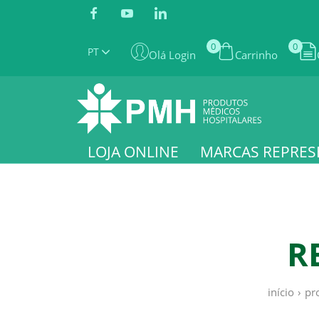
0
0
PT
Olá Login
Carrinho
LOJA ONLINE
MARCAS REPRES
R
início
›
pr