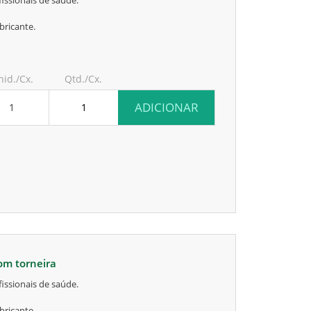
issionais de saúde.
bricante.
nid./Cx.
Qtd./Cx.
ADICIONAR
1
com torneira
issionais de saúde.
bricante.