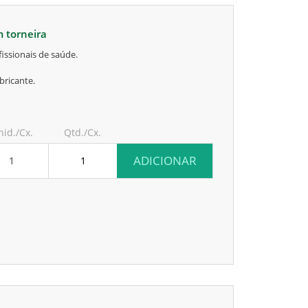
m torneira
issionais de saúde.
bricante.
nid./Cx.
Qtd./Cx.
ADICIONAR
1