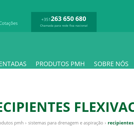
263 650 680
+351
Cotações
Chamada para rede fixa nacional
ENTADAS
PRODUTOS PMH
SOBRE NÓS
ECIPIENTES FLEXIVA
odutos pmh
›
sistemas para drenagem e aspiração
›
recipientes