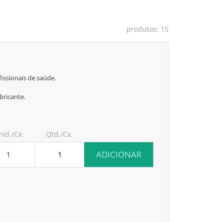
produtos: 15
issionais de saúde.
bricante.
nid./Cx.
Qtd./Cx.
ADICIONAR
1