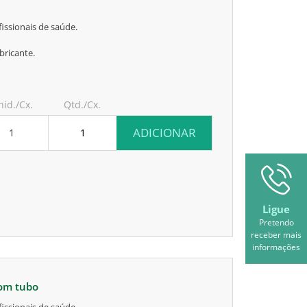
issionais de saúde.
bricante.
nid./Cx.
Qtd./Cx.
ADICIONAR
1
Ligue
Pretendo
receber mais
informações
com tubo