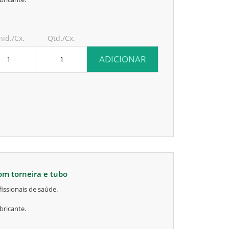
nid./Cx.
Qtd./Cx.
ADICIONAR
1
com torneira e tubo
issionais de saúde.
bricante.