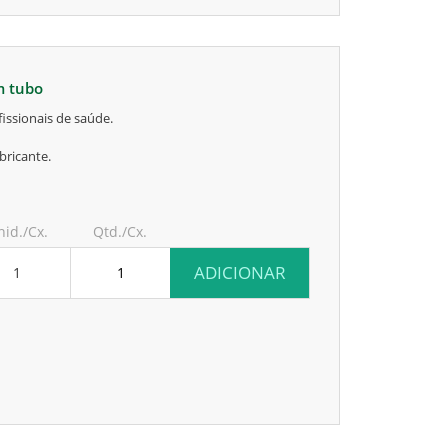
om tubo
issionais de saúde.
bricante.
nid./Cx.
Qtd./Cx.
ADICIONAR
1