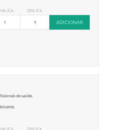
nid./Cx.
Qtd./Cx.
ADICIONAR
1
issionais de saúde.
bricante.
nid./Cx.
Qtd./Cx.