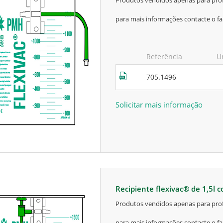
produtos vendidos apenas para prof
para mais informações contacte o fa
Referência
U
705.1496
Solicitar mais informação
recipiente flexivac® de 1,5l 
produtos vendidos apenas para prof
para mais informações contacte o fa