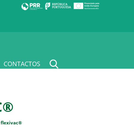
CONTACTOS
C®
 flexivac®