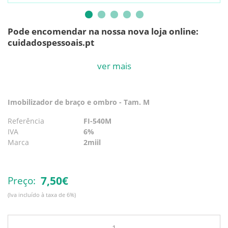
Pode encomendar na nossa nova loja online:
cuidadospessoais.pt
Imobilizador de braço e ombro acolchoado
ver mais
Bolsa acolchoada – 100% poliester
Imobilizador de braço e ombro - Tam. M
Referência
FI-540M
IVA
6%
Marca
2miil
7,
50€
Preço:
(Iva incluído à taxa de 6%)