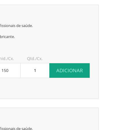
issionais de saúde.
bricante.
nid./Cx.
Qtd./Cx.
ADICIONAR
150
issionais de saúde.