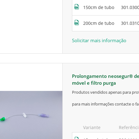
150cm de tubo
301.030
200cm de tubo
301.031
Solicitar mais informação
prolongamento neosegur® de 1 via, com válvula bidirecional, luer lock
móvel e filtro purga
produtos vendidos apenas para prof
para mais informações contacte o fa
Variante
Referênc