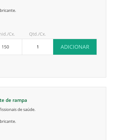
bricante.
nid./Cx.
Qtd./Cx.
ADICIONAR
150
rte de rampa
issionais de saúde.
bricante.