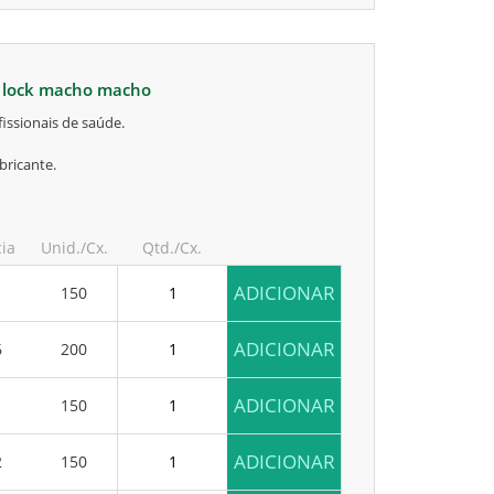
r lock macho macho
issionais de saúde.
bricante.
cia
Unid./Cx.
Qtd./Cx.
ADICIONAR
1
150
ADICIONAR
6
200
ADICIONAR
1
150
ADICIONAR
2
150