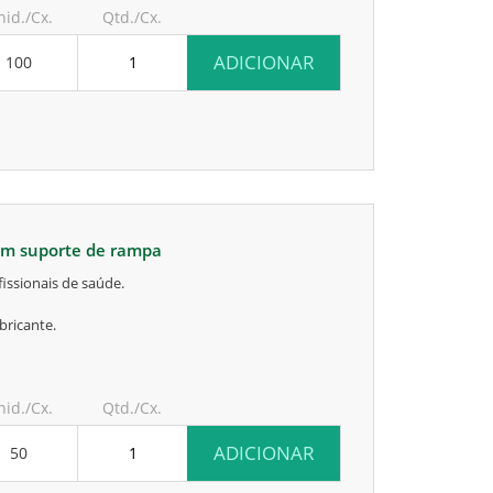
nid./Cx.
Qtd./Cx.
ADICIONAR
100
 em suporte de rampa
issionais de saúde.
bricante.
nid./Cx.
Qtd./Cx.
ADICIONAR
50