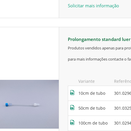
Solicitar mais informação
prolongamento standard lue
produtos vendidos apenas para prof
para mais informações contacte o fa
Variante
Referên
10cm de tubo
301.029
50cm de tubo
301.032
100cm de tubo
301.029