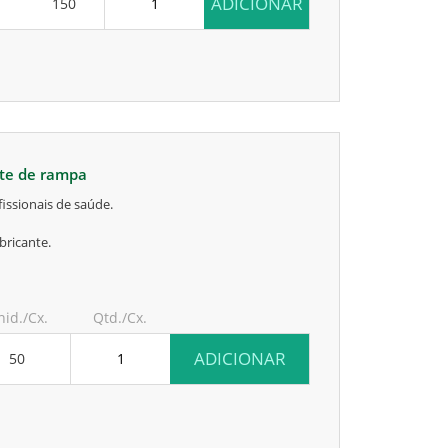
ADICIONAR
150
rte de rampa
issionais de saúde.
bricante.
nid./Cx.
Qtd./Cx.
ADICIONAR
50