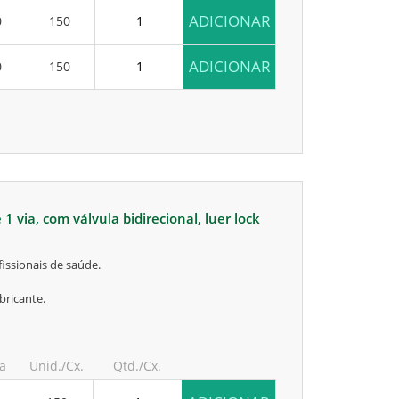
ADICIONAR
0
150
ADICIONAR
0
150
issionais de saúde.
bricante.
ia
Unid./Cx.
Qtd./Cx.