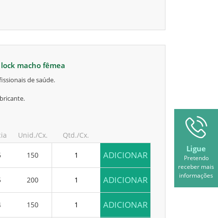
r lock macho fêmea
issionais de saúde.
bricante.
cia
Unid./Cx.
Qtd./Cx.
Ligue
ADICIONAR
6
150
Pretendo
receber mais
informações
ADICIONAR
5
200
ADICIONAR
4
150