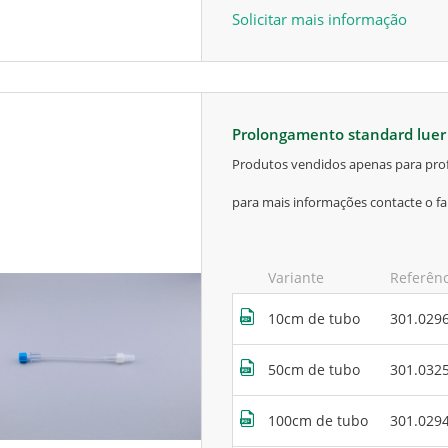
Solicitar mais informação
prolongamento standard lue
produtos vendidos apenas para prof
para mais informações contacte o fa
Variante
Referên
10cm de tubo
301.029
50cm de tubo
301.032
100cm de tubo
301.029