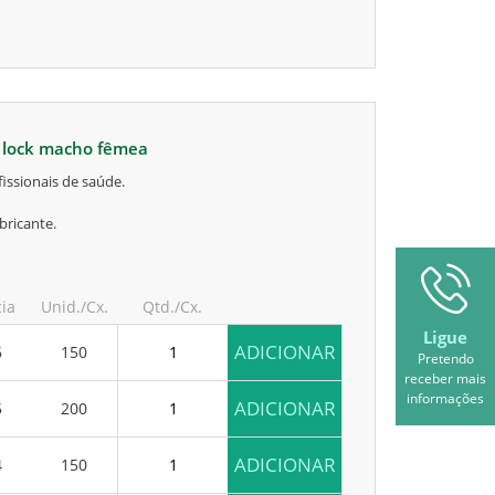
r lock macho fêmea
issionais de saúde.
bricante.
cia
Unid./Cx.
Qtd./Cx.
Ligue
ADICIONAR
6
150
Pretendo
receber mais
informações
ADICIONAR
5
200
ADICIONAR
4
150