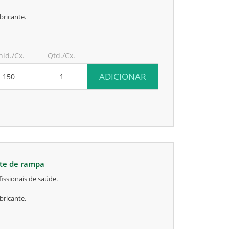
bricante.
nid./Cx.
Qtd./Cx.
ADICIONAR
150
rte de rampa
issionais de saúde.
bricante.