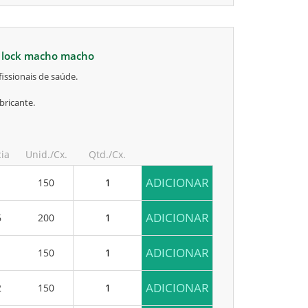
r lock macho macho
issionais de saúde.
bricante.
cia
Unid./Cx.
Qtd./Cx.
ADICIONAR
1
150
ADICIONAR
6
200
ADICIONAR
1
150
ADICIONAR
2
150