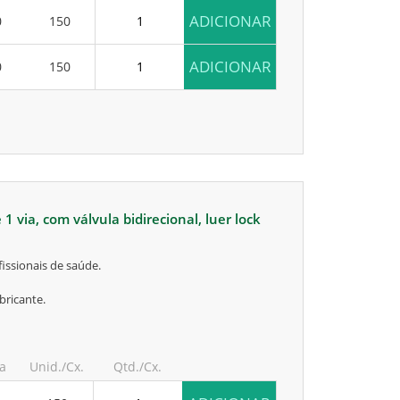
ADICIONAR
0
150
ADICIONAR
0
150
issionais de saúde.
bricante.
ia
Unid./Cx.
Qtd./Cx.