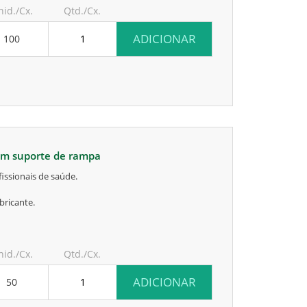
nid./Cx.
Qtd./Cx.
ADICIONAR
100
 em suporte de rampa
issionais de saúde.
bricante.
nid./Cx.
Qtd./Cx.
ADICIONAR
50