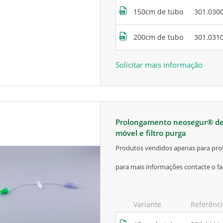
150cm de tubo
301.030
200cm de tubo
301.031
Solicitar mais informação
prolongamento neosegur® de 1 via, com válvula bidirecional, luer lock
móvel e filtro purga
produtos vendidos apenas para prof
para mais informações contacte o fa
Variante
Referênc