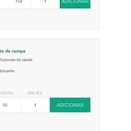
ADICIONAR
150
rte de rampa
issionais de saúde.
bricante.
nid./Cx.
Qtd./Cx.
ADICIONAR
50