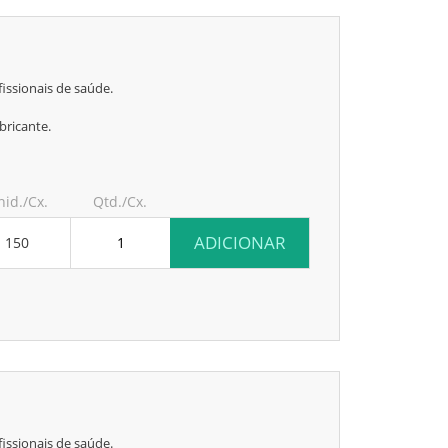
issionais de saúde.
bricante.
nid./Cx.
Qtd./Cx.
ADICIONAR
150
issionais de saúde.