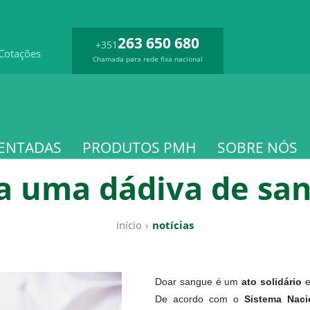
263 650 680
+351
Cotações
Chamada para rede fixa nacional
ENTADAS
PRODUTOS PMH
SOBRE NÓS
a uma dádiva de sa
início
›
notícias
Doar sangue é um
ato solidário
e
De acordo com o
Sistema Naci