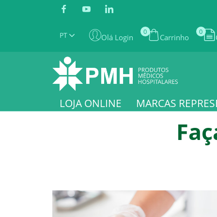
0
0
PT
Olá Login
Carrinho
LOJA ONLINE
MARCAS REPRES
Faç