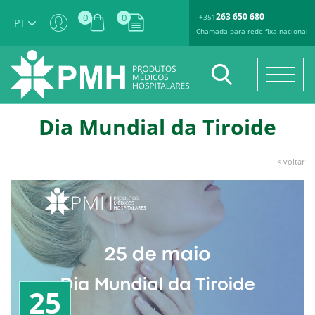
263 650 680
0
0
+351
PT
Chamada para rede fixa nacional
Dia Mundial da Tiroide
< voltar
25