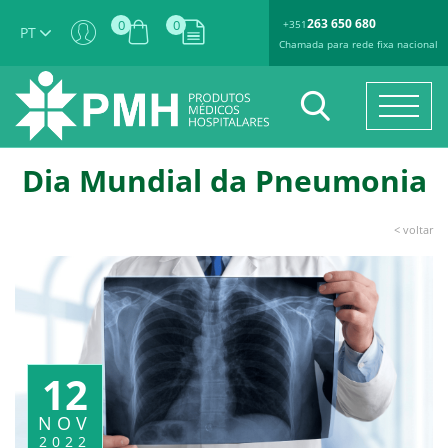
263 650 680
0
0
+351
PT
Chamada para rede fixa nacional
Dia Mundial da Pneumonia
< voltar
12
NOV
2022