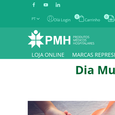
0
0
PT
Olá Login
Carrinho
LOJA ONLINE
MARCAS REPRES
Dia Mu