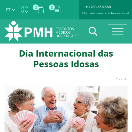
263 650 680
0
0
+351
PT
Chamada para rede fixa nacional
Dia Internacional das
Pessoas Idosas
< voltar