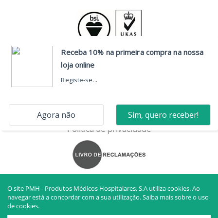
CONTACTOS
Sede
Resolução de litígios
Política de privacidade
O site PMH - Produtos Médicos Hospitalares, S.A utiliza cookies. Ao
navegar está a concordar com a sua utilização.
Saiba mais sobre o uso
de cookies.
PMH - PRODUTOS MÉDICOS HOSPITALARES, S.A. © TODOS OS