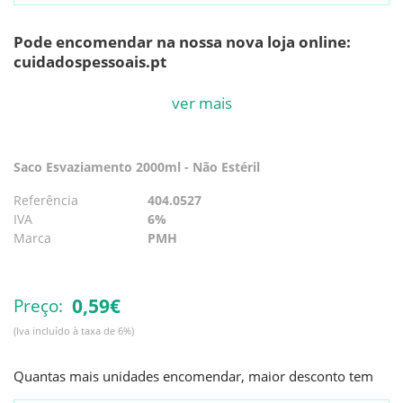
Pode encomendar na nossa nova loja online:
cuidadospessoais.pt
Caixa completa: 150 unidades
ver mais
Saco para Esvaziamento 2000ml
Não Estéril
. Com
Válvula Para Esvaziamento
Saco Esvaziamento 2000ml - Não Estéril
Referência
404.0527
IVA
6%
Marca
PMH
0,
59€
Preço:
(Iva incluído à taxa de 6%)
Quantas mais unidades encomendar, maior desconto tem